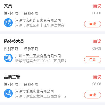
文员
面议
08-08
性别不限
经验不限
河源市宏新办公家具有限公司
申请
河源市源城区新丰江年辉渔村旁
防疫技术员
面议
08-08
性别不限
经验不限
广州市天生卫康食品有限公司
申请
新华街迎宾大道103-49（即凤凰北路大拇超市斜对面“大
品质主管
面议
08-08
性别不限
经验不限
河源市乐源实业有限公司
申请
河源市源城区龙岭工业园龙岭一路6号