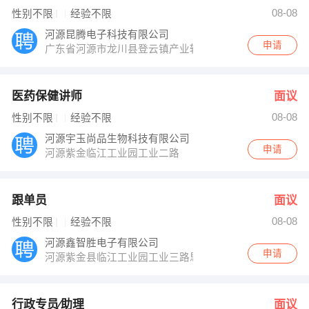
人事部 发布 [行政专员∕助理 ] 招聘信息
08-08
性别不限
经验不限
朱小姐 发布 [催乳师 ] 招聘信息
【广告装饰材料有限公司 】 强势入驻
河源昆腾电子科技有限公司
申请
广东省河源市龙川县登云镇产业转移园
医药保健讲师
面议
08-08
性别不限
经验不限
河源宇玉尚品生物科技有限公司
申请
河源紫金临江工业园工业二路
跟单员
面议
08-08
性别不限
经验不限
河源鑫智胜电子有限公司
申请
河源紫金县临江工业园工业三路思比4楼
行政专员∕助理
面议