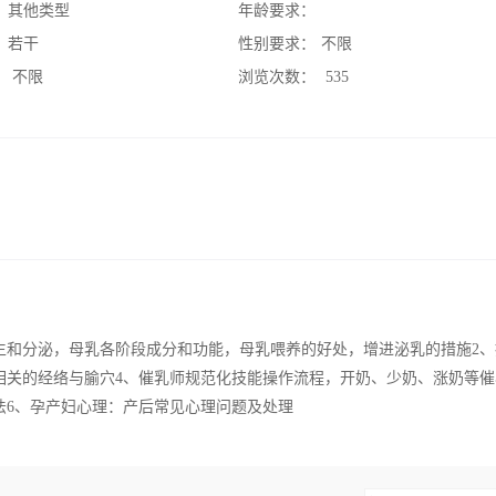
：
其他类型
年龄要求：
：
若干
性别要求：
不限
：
不限
浏览次数：
535
生和分泌，母乳各阶段成分和功能，母乳喂养的好处，增进泌乳的措施2、
相关的经络与腧穴4、催乳师规范化技能操作流程，开奶、少奶、涨奶等催
法6、孕产妇心理：产后常见心理问题及处理