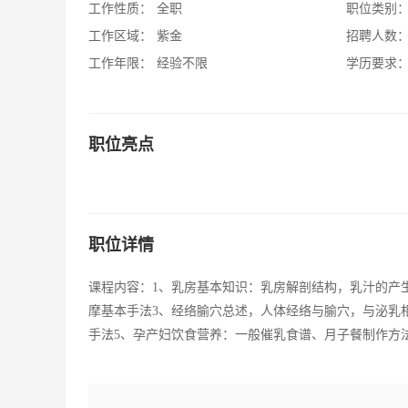
工作性质：
全职
职位类别
工作区域：
紫金
招聘人数
工作年限：
经验不限
学历要求
职位亮点
职位详情
课程内容：1、乳房基本知识：乳房解剖结构，乳汁的产
摩基本手法3、经络腧穴总述，人体经络与腧穴，与泌乳
手法5、孕产妇饮食营养：一般催乳食谱、月子餐制作方