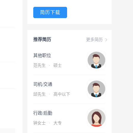
简历下载
推荐简历
更多简历
其他职位
范先生
·
硕士
司机/交通
邱先生
·
高中以下
行政/后勤
钟女士
·
大专