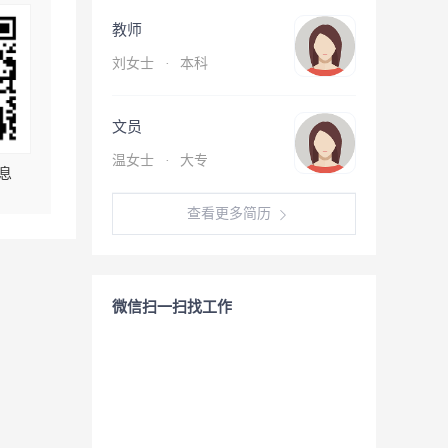
教师
刘女士
·
本科
文员
温女士
·
大专
息
查看更多简历
微信扫一扫找工作