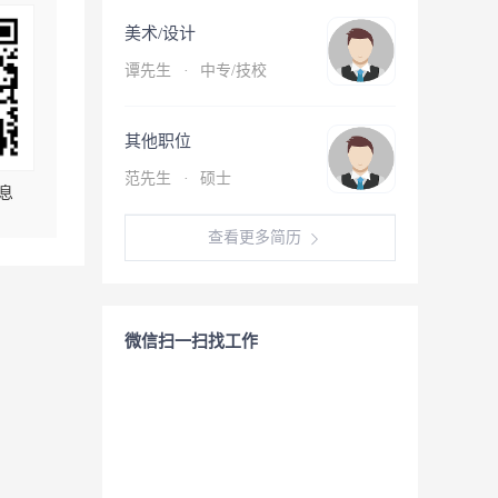
美术/设计
谭先生
·
中专/技校
其他职位
范先生
·
硕士
息
查看更多简历
微信扫一扫找工作