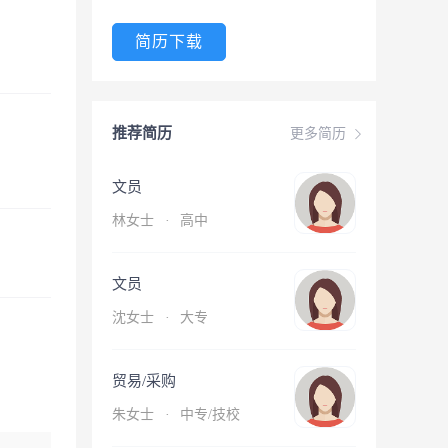
简历下载
推荐简历
更多简历
文员
林女士
·
高中
文员
沈女士
·
大专
贸易/采购
朱女士
·
中专/技校