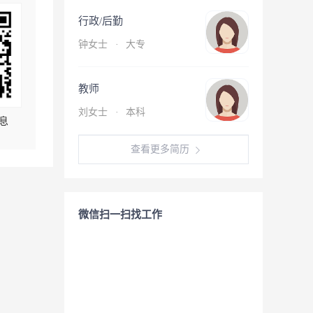
行政/后勤
钟女士
·
大专
教师
刘女士
·
本科
息
查看更多简历
微信扫一扫找工作