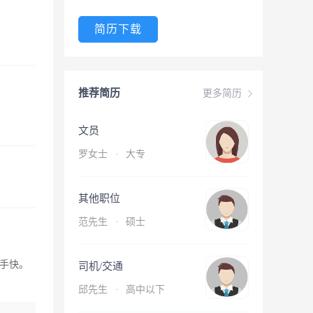
简历下载
推荐简历
更多简历
文员
罗女士
·
大专
其他职位
范先生
·
硕士
手快。
司机/交通
邱先生
·
高中以下